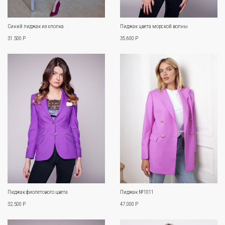
Синий пиджак из хлопка
Пиджак цвета морской волны
31.500 Р
35.600 Р
Пиджак фиолетового цвета
Пиджак №1011
32.500 Р
47.000 P