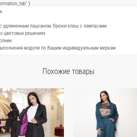
rmation_tab" }
ть
 с удлиненным лацканом, брюки клеш с лампасами
ых цветовых решениях
олнии.
выполнения модели по Вашим индивидуальным меркам
Похожие товары