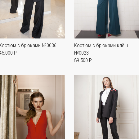
Костюм с брюками №0036
Костюм с брюками клёш
45.000 P
№0023
89.500 Р