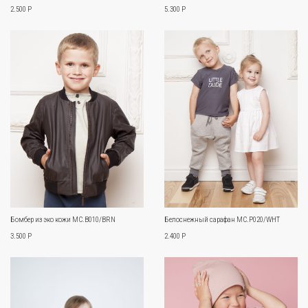
2.500 Р
5.300 Р
Бомбер из эко кожи MC.B010/BRN
Белоснежный сарафан MC.P020/WHT
3.500 Р
2.400 Р