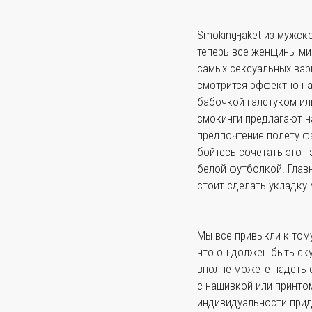
Smoking-jaket из мужск
теперь все женщины мир
самых сексуальных вар
смотрится эффектно на
бабочкой-галстуком ил
смокинги предлагают н
предпочтение полету ф
бойтесь сочетать этот
белой футболкой. Главн
стоит сделать укладку 
Мы все привыкли к тому
что он должен быть ск
вполне можете надеть 
с нашивкой или принтом
индивидуальности прид