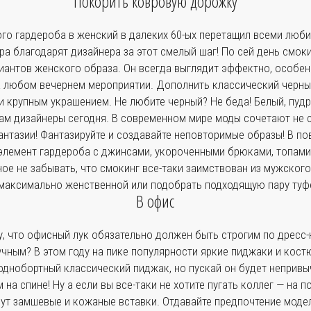
Покорить ковровую дорожку
ого гардероба в женский в далеких 60-ых перетащил всеми люб
а благодарят дизайнера за этот смелый шаг! По сей день смоки
иантов женского образа. Он всегда выглядит эффектно, особенн
 любом вечернем мероприятии. Дополнить классический черны
и крупным украшением. Не любите черный? Не беда! Белый, пуд
ам дизайнеры сегодня. В современном мире моды сочетают не 
антазии! Фантазируйте и создавайте неповторимые образы! В по
 элемент гардероба с джинсами, укороченными брюками, топами
ое не забывать, что смокинг все-таки заимствован из мужского
максимально женственной или подобрать подходящую пару туфель 
В офис
, что офисный лук обязательно должен быть строгим по дресс-к
учным? В этом году на пике популярности яркие пиджаки и кос
однобортный классический пиджак, но пускай он будет непривы
 на спине! Ну а если вы все-таки не хотите пугать коллег — на 
ут замшевые и кожаные вставки. Отдавайте предпочтение моде