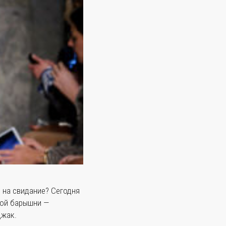
 на свидание? Сегодня
дой барышни —
джак.