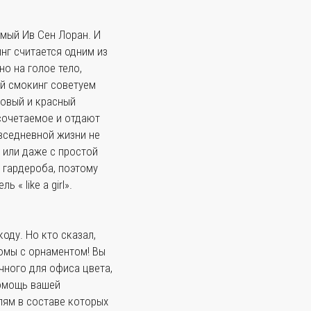
имый Ив Сен Лоран. И
нг считается одним из
о на голое тело,
й смокинг советуем
ровый и красный
сочетаемое и отдают
вседневной жизни не
 или даже с простой
 гардероба, поэтому
« like a girl».
оду. Но кто сказал,
тюмы с орнаментом! Вы
чного для офиса цвета,
помощь вашей
лям в составе которых