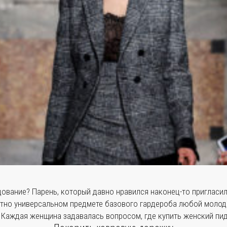
ование? Парень, который давно нравился наконец-то пригласил
ютно универсальном предмете базового гардероба любой моло
 Каждая женщина задавалась вопросом, где купить женский пи