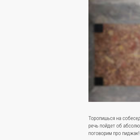
Торопишься на собесед
речь пойдет об абсол
поговорим про пиджак!